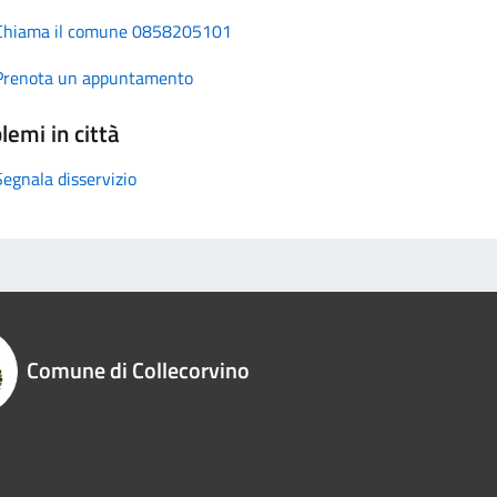
Chiama il comune 0858205101
Prenota un appuntamento
lemi in città
Segnala disservizio
Comune di Collecorvino