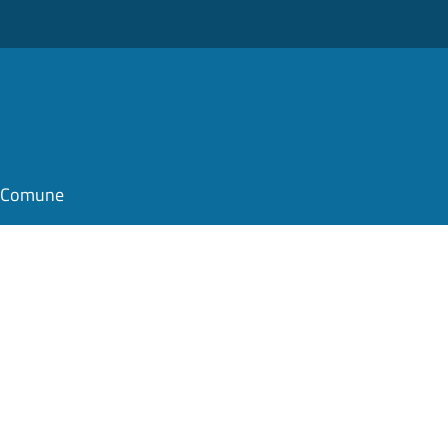
o
il Comune