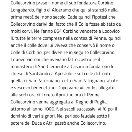
Collecorvino prese il nome dl suo fondatore Corbino
Longobardo, figlio di Alderamo che qui si stanziò nella
prima metà del nono secolo. Cade quindi l'ipotesi che
Collecorvino derivi dal fatto che il Colle fosse abitato da
molti corvi. Nell'anno 854 Corbino vendette a Lodovico
II, tutte le terre comprese nella contea di Penne, quindi
anche il colle dove lui viveva che conservò il nome di
Colle di Corbino, per divenire in seguito Collecorvino.
I nuovi padroni che avevano fatto costruire il
monastero di San Clemente a Casauria fondarono le
chiese di Sant'Andrea Apostolo e sul colle di fronte
quella di San Paterniano, detto San Patrignano, abate
e vescovo benedettino. Dopo varie vicende collegate
alle sorti ora di Loreto Aprutino ora di Penne,
Collecorvino venne aggregata al Regno di Puglia
attorno all'anno 1000. Nei secoli successivi vi fù poi il
dominio di vari signori. Nel periodo feudale sotto il
potere del Duca d'Atri passò anche Collecorvino.