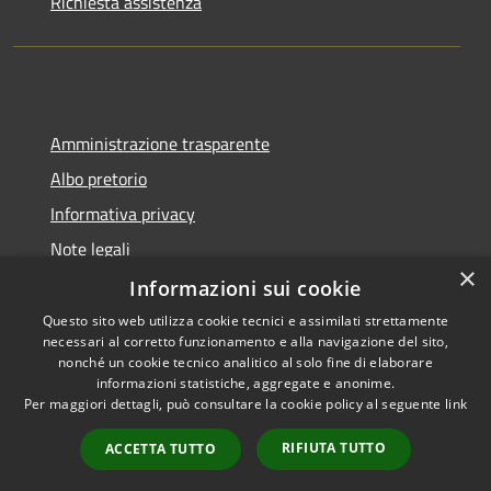
Richiesta assistenza
Amministrazione trasparente
Albo pretorio
Informativa privacy
Note legali
×
Dichiarazione di accessibilità
Informazioni sui cookie
Questo sito web utilizza cookie tecnici e assimilati strettamente
necessari al corretto funzionamento e alla navigazione del sito,
nonché un cookie tecnico analitico al solo fine di elaborare
informazioni statistiche, aggregate e anonime.
RSS
Copyright © 2026 • Comune di
Per maggiori dettagli, può consultare la cookie policy al seguente
link
Accessibilità
Collecorvino • Powered by
Privacy
Municipium
Accesso
•
RIFIUTA TUTTO
ACCETTA TUTTO
Cookie
redazione