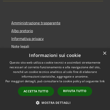
Amministrazione trasparente
Albo pretorio
Informativa privacy
Note legali
×
Dichiarazione di accessibilità
Informazioni sui cookie
Questo sito web utilizza cookie tecnici e assimilati strettamente
necessari al corretto funzionamento e alla navigazione del sito,
nonché un cookie tecnico analitico al solo fine di elaborare
informazioni statistiche, aggregate e anonime.
RSS
Copyright © 2026 • Comune di
Per maggiori dettagli, può consultare la cookie policy al seguente
link
Accessibilità
Collecorvino • Powered by
Privacy
Municipium
Accesso
•
RIFIUTA TUTTO
ACCETTA TUTTO
Cookie
redazione
Mappa del sito
MOSTRA DETTAGLI