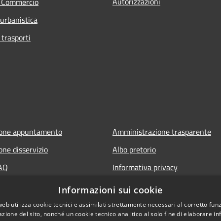
Autorizzazioni
e Commercio
 urbanistica
 trasporti
ione appuntamento
Amministrazione trasparente
one disservizio
Albo pretorio
FAQ
Informativa privacy
 assistenza
Note legali
Informazioni sui cookie
Dichiarazione di accessibilità
web utilizza cookie tecnici e assimilati strettamente necessari al corretto fu
azione del sito, nonché un cookie tecnico analitico al solo fine di elaborare i