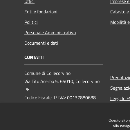
Uffici
Imprese 
Enti e fondazioni
Catasto e
Politici
Mobilità e
Personale Amministrativo
Documenti e dati
CONTATTI
Comune di Collecorvino
Prenotaz
Via Tito Acerbo 5, 65010, Collecorvino
Segnalazi
PE
Codice Fiscale, P. IVA: 00137880688
Leggi le 
Richiesta
PEC:
protocollo.collecorvino@raccomandata.eu
Questo sito 
Centralino Unico: 0858205101
alla navig