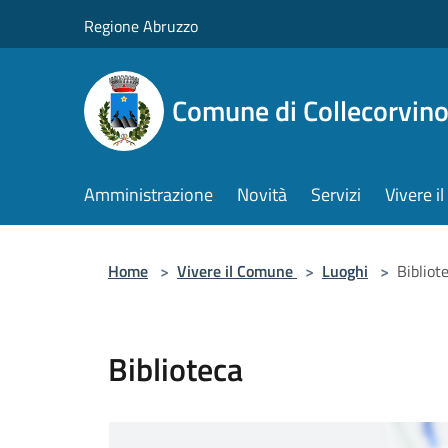
Salta al contenuto principale
Regione Abruzzo
Comune di Collecorvin
Amministrazione
Novità
Servizi
Vivere 
Home
>
Vivere il Comune
>
Luoghi
>
Bibliot
Biblioteca