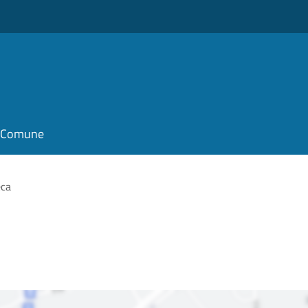
o
il Comune
eca