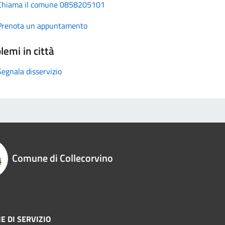
Chiama il comune 0858205101
Prenota un appuntamento
lemi in città
Segnala disservizio
Comune di Collecorvino
E DI SERVIZIO