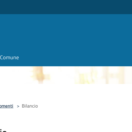
o
il Comune
omenti
>
Bilancio