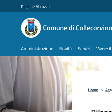
Salta al contenuto principale
Regione Abruzzo
Comune di Collecorvin
Amministrazione
Novità
Servizi
Vivere 
Home
>
Arg