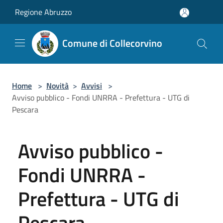
Salta al contenuto principale
Regione Abruzzo
Comune di Collecorvino
Home
>
Novità
>
Avvisi
>
Avviso pubblico - Fondi UNRRA - Prefettura - UTG di
Pescara
Avviso pubblico -
Fondi UNRRA -
Prefettura - UTG di
Pescara