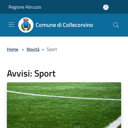
Salta al contenuto principale
Regione Abruzzo
Comune di Collecorvino
Home
>
Novità
>
Sport
Avvisi: Sport