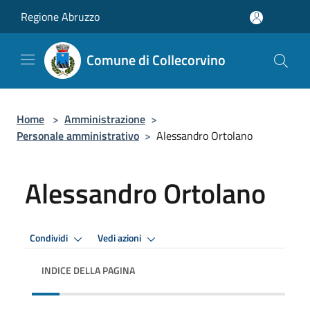
Salta al contenuto principale
Regione Abruzzo
Comune di Collecorvino
Home
>
Amministrazione
>
Personale amministrativo
>
Alessandro Ortolano
Alessandro Ortolano
Condividi
Vedi azioni
INDICE DELLA PAGINA