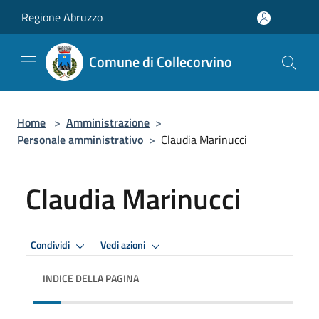
Salta al contenuto principale
Regione Abruzzo
Comune di Collecorvino
Home
>
Amministrazione
>
Personale amministrativo
>
Claudia Marinucci
Claudia Marinucci
Condividi
Vedi azioni
INDICE DELLA PAGINA