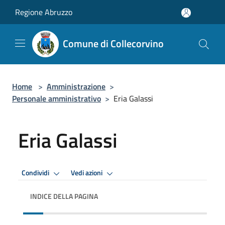
Salta al contenuto principale
Regione Abruzzo
Comune di Collecorvino
Home
>
Amministrazione
>
Personale amministrativo
>
Eria Galassi
Eria Galassi
Condividi
Vedi azioni
INDICE DELLA PAGINA